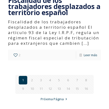
Fiscalidad de los
trabajadores desplazados a
territorio español
Fiscalidad de los trabajadores
desplazados a territorio español El
artículo 93 de la Ley I.R.P.F, regula un
régimen fiscal especial de tributación
para extranjeros que cambien
[…]
2
Leer más
1
2
3
4
5
6
7
8
9
10
11
12
13
14
15
16
Próxima Página