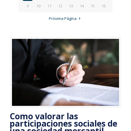
9
10
11
12
13
14
15
16
Próxima Página
Como valorar las
participaciones sociales de
una sociedad mercantil