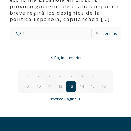
próximo gobierno de coalición que en
breve regirá los designios de la
política Española, capitaneada
[…]
1
Leer más
Página anterior
1
2
3
4
5
6
7
8
9
10
11
12
13
14
15
16
Próxima Página