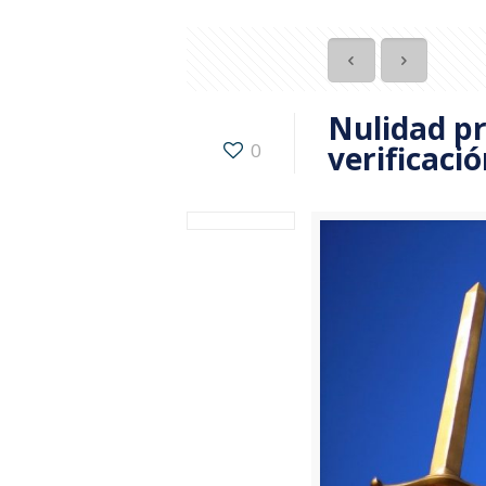
Nulidad p
0
verificaci