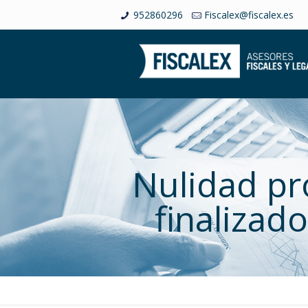
952860296
Fiscalex@fiscalex.es
Nulidad p
finalizad