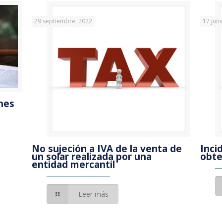
29 septiembre, 2022
17 jun
ones
No sujeción a IVA de la venta de
Inci
un solar realizada por una
obte
entidad mercantil
Leer más