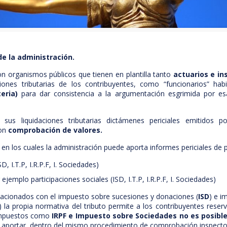
de la administración.
n organismos públicos que tienen en plantilla tanto
actuarios e i
ciones tributarias de los contribuyentes, como “funcionarios” ha
eria)
para dar consistencia a la argumentación esgrimida por esa
sus liquidaciones tributarias dictámenes periciales emitidos po
con
comprobación de valores.
n los cuales la administración puede aporta informes periciales de p
SD, I.T.P, I.R.P.F, I. Sociedades)
r ejemplo participaciones sociales (ISD, I.T.P, I.R.P.F, I. Sociedades)
lacionados con el impuesto sobre sucesiones y donaciones (
ISD
) e i
) la propia normativa del tributo permite a los contribuyentes reser
 impuestos como
IRPF e Impuesto sobre Sociedades no es posibl
ría aportar, dentro del mismo procedimiento de comprobación inspect