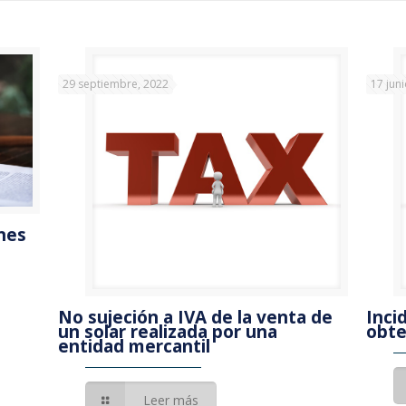
29 septiembre, 2022
17 jun
ones
No sujeción a IVA de la venta de
Inci
un solar realizada por una
obte
entidad mercantil
Leer más