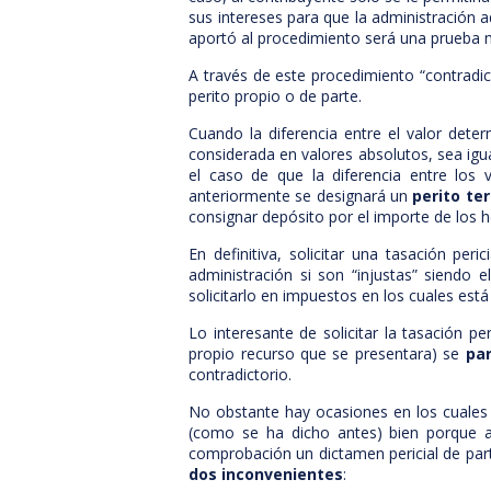
sus intereses para que la administración a
aportó al procedimiento será una prueba m
A través de este procedimiento “contradict
perito propio o de parte.
Cuando la diferencia entre el valor deter
considerada en valores absolutos, sea igual
el caso de que la diferencia entre los 
anteriormente se designará un
perito te
consignar depósito por el importe de los h
En definitiva, solicitar una tasación per
administración si son “injustas” siendo e
solicitarlo en impuestos en los cuales es
Lo interesante de solicitar la tasación per
propio recurso que se presentara) se
par
contradictorio.
No obstante hay ocasiones en los cuales la
(como se ha dicho antes) bien porque a
comprobación un dictamen pericial de part
dos inconvenientes
: