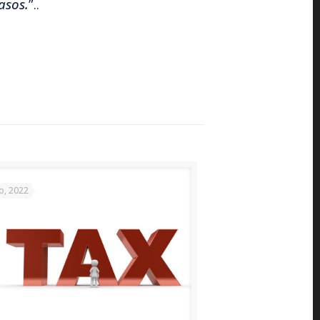
asos.
”..
io, 2022