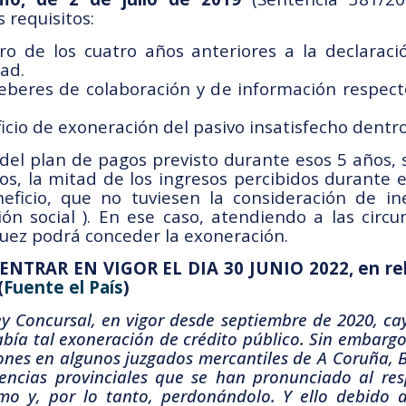
 requisitos:
o de los cuatro años anteriores a la declarac
ad.
eberes de colaboración y de información respecto
icio de exoneración del pasivo insatisfecho dentro
del plan de pagos previsto durante esos 5 años, 
s, la mitad de los ingresos percibidos durante e
neficio, que no tuviesen la consideración de i
ión social ). En ese caso, atendiendo a las circu
 juez podrá conceder la exoneración.
TRAR EN VIGOR EL DIA 30 JUNIO 2022, en relac
(
Fuente el País
)
Ley Concursal, en vigor desde septiembre de 2020, ca
ía tal exoneración de crédito público. Sin embargo, 
ones en algunos juzgados mercantiles de A Coruña, B
encias provinciales que se han pronunciado al res
remo y, por lo tanto, perdonándolo. Y ello debido