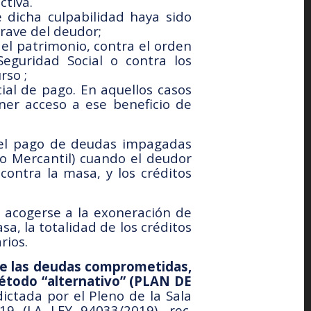
ctiva.
 dicha culpabilidad haya sido
grave del deudor;
el patrimonio, contra el orden
eguridad Social o contra los
rso ;
ial de pago. En aquellos casos
ner acceso a ese beneficio de
del pago de deudas impagadas
o Mercantil) cuando el deudor
contra la masa, y los créditos
 acogerse a la exoneración de
a, la totalidad de los créditos
rios.
de las deudas comprometidas,
método “alternativo” (PLAN DE
dictada por el Pleno de la Sala
19 (LA LEY 94033/2019), rec.