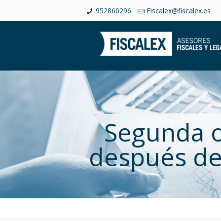
952860296
Fiscalex@fiscalex.es
Segunda o
después de 