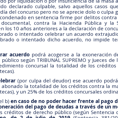
do por liquidación o por insuficiencia de la masa a
ido declarado culpable, salvo aquellos casos que
rdía del concurso pero no se aprecie dolo o culpa 
 condenado en sentencia firme por delitos contra 
 documental, contra la Hacienda Pública y la S
n los 10 años anteriores a la declaración de concu
brado o intentado celebrar un acuerdo extrajudic
ebrado o intentado dicho acuerdo, no impide te
brar acuerdo
podrá acogerse a la exoneración 
ho público según TRIBUNAL SUPREMO y Jueces de l
imiento concursal la totalidad de los créditos 
tecas).
lebrar
(por culpa del deudor) ese acuerdo podrá
bonado la totalidad de los créditos contra la mas
tecas), y un 25% de los créditos concursales ordina
el b)
en caso de no poder hacer frente al pago 
exoneración del pago de deudas a través de un 
los créditos de derecho público (según Sentencia 
mo, de 2 de julio de 2019
(Sentencia 381/20