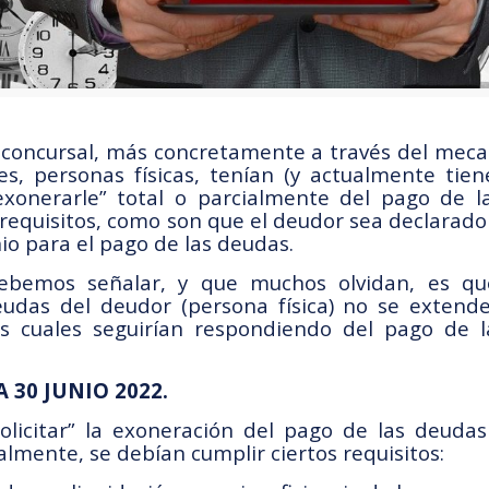
 concursal, más concretamente a través del mec
, personas físicas, tenían (y actualmente tiene
exonerarle” total o parcialmente del pago de l
equisitos, como son que el deudor sea declarado d
o para el pago de las deudas.
bemos señalar, y que muchos olvidan, es que
udas del deudor (persona física) no se extenderí
los cuales seguirían respondiendo del pago de 
 30 JUNIO 2022.
licitar” la exoneración del pago de las deuda
lmente, se debían cumplir ciertos requisitos: