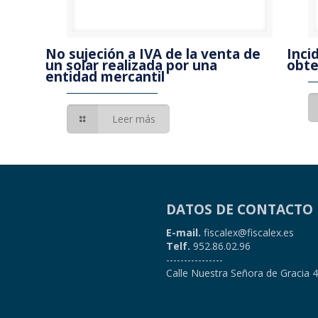
No sujeción a IVA de la venta de
Inci
un solar realizada por una
obte
entidad mercantil
Leer más
DATOS DE CONTACTO
E-mail.
fiscalex@fiscalex.es
Telf.
952.86.02.96
----------------
Calle Nuestra Señora de Gracia 