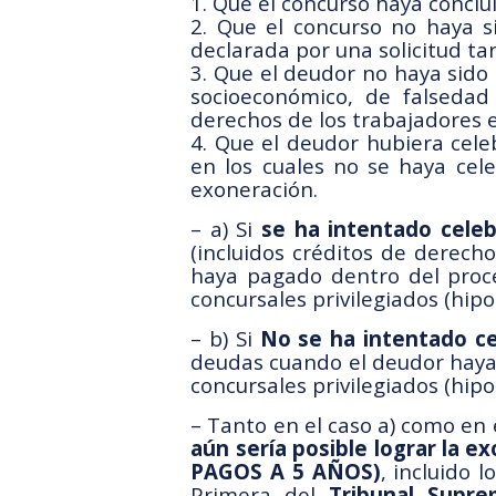
1. Que el concurso haya conclui
2. Que el concurso no haya s
declarada por una solicitud ta
3. Que el deudor no haya sido
socioeconómico, de falsedad
derechos de los trabajadores e
4. Que el deudor hubiera cele
en los cuales no se haya cel
exoneración.
– a) Si
se ha intentado cele
(incluidos créditos de derec
haya pagado dentro del proced
concursales privilegiados (hipo
– b) Si
No se ha intentado ce
deudas cuando el deudor haya a
concursales privilegiados (hipo
– Tanto en el caso a) como en 
aún sería posible lograr la 
PAGOS A 5 AÑOS)
, incluido 
Primera del
Tribunal Supre