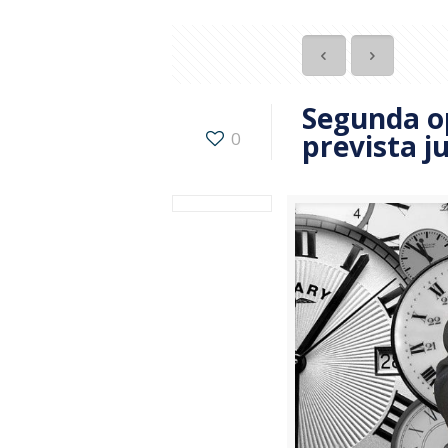
Segunda o
0
prevista j