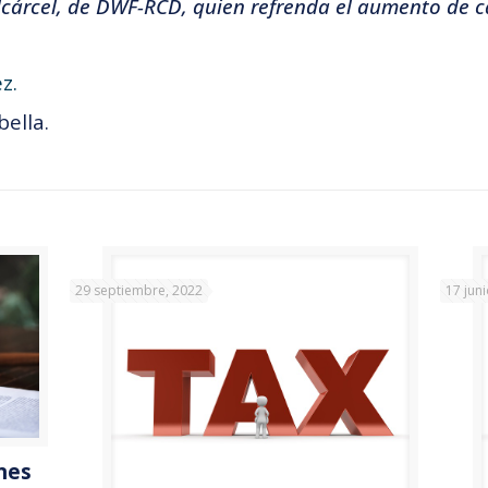
cárcel, de DWF-RCD, quien refrenda el aumento de c
z.
ella.
29 septiembre, 2022
17 jun
ones