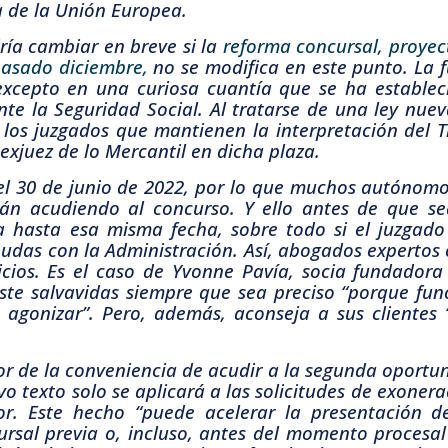
a de la Unión Europea.
ría cambiar en breve si la
reforma concursal, proyect
pasado diciembre,
no se modifica en este punto. La 
 excepto en una curiosa cuantía que se ha establ
nte la Seguridad Social. Al tratarse de una ley nuev
los juzgados que mantienen la interpretación del T
 exjuez de lo Mercantil en dicha plaza.
el 30 de junio de 2022, por lo que muchos autónomo
stán acudiendo al concurso. Y ello antes de que s
a hasta esa misma fecha, sobre todo si el juzgad
das con la Administración. Así, abogados expertos
cios. Es el caso de Yvonne Pavía, socia fundadora 
te salvavidas siempre que sea preciso “porque fun
 agonizar”. Pero, además, aconseja a sus clientes 
r de la conveniencia de acudir a la segunda oportun
o texto solo se aplicará a las solicitudes de exoner
r. Este hecho “puede acelerar la presentación de
ursal previa o, incluso, antes del momento procesal