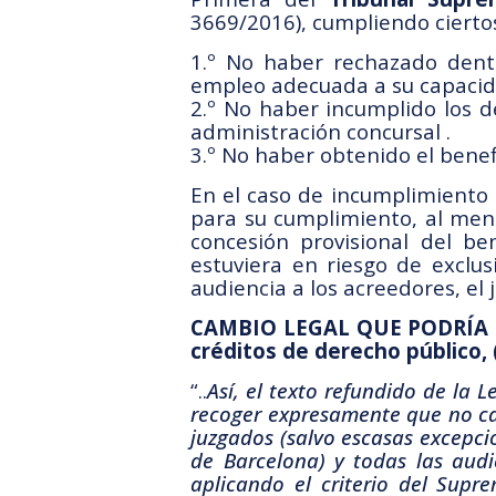
3669/2016), cumpliendo ciertos
1.º No haber rechazado dentr
empleo adecuada a su capacid
2.º No haber incumplido los d
administración concursal .
3.º No haber obtenido el benef
En el caso de incumplimiento 
para su cumplimiento, al meno
concesión provisional del be
estuviera en riesgo de exclus
audiencia a los acreedores, el
CAMBIO LEGAL QUE PODRÍA EN
créditos de derecho público, 
“..
Así, el texto refundido de la 
recoger expresamente que no cab
juzgados (salvo escasas excepci
de Barcelona) y todas las audi
aplicando el criterio del Sup